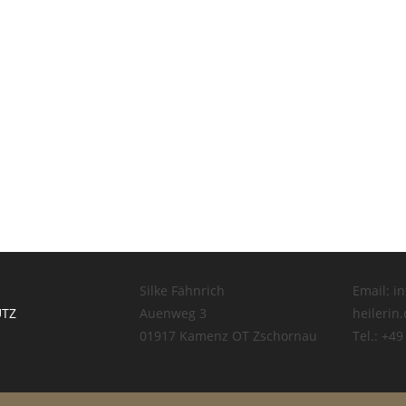
Silke Fähnrich
Email: in
UTZ
Auenweg 3
heilerin
01917 Kamenz OT Zschornau
Tel.: +4