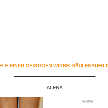
s für eine bessere Nutzererfahrung. Weitere Infos finden Sie in mein
IELE EINER GEISTIGEN WIRBELSÄULENAUFR
ALENA
nachher